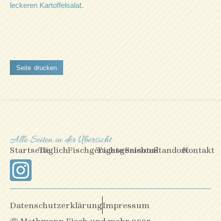
leckeren Kartoffelsalat.
Seite drucken
Alle Seiten in der Übersicht
Startseite
Täglich
Fischgerichte
Tagesgerichte
Saisonal
Standort
Kontakt
Datenschutzerklärung
Impressum
© Methmann Fisch und mehr 2025